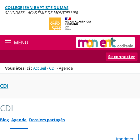
Panneau de gestion des cookies
COLLEGE JEAN BAPTISTE DUMAS
Menu de la rubrique
Contenu
SALINDRES - ACADÉMIE DE MONTPELLIER
MENU
Se connecter
Vous êtes ici :
Accueil
›
CDI
›
Agenda
CDI
CDI
Blog
Agenda
Dossiers partagés
Imprimer