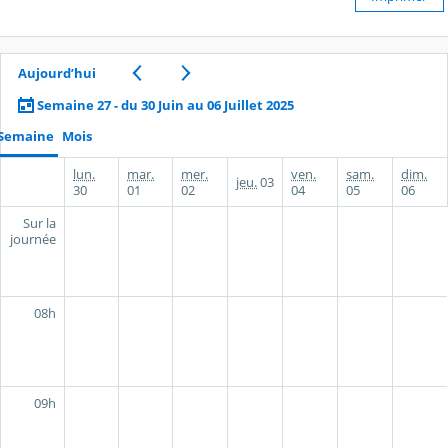
Aujourd’hui
Semaine 27 - du 30 Juin au 06 Juillet 2025
Semaine
Mois
lun.
mar.
mer.
ven.
sam.
dim.
jeu.
03
30
01
02
04
05
06
Sur la
journée
08h
09h