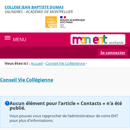
Panneau de gestion des cookies
COLLEGE JEAN BAPTISTE DUMAS
Menu de la rubrique
Contenu
SALINDRES - ACADÉMIE DE MONTPELLIER
MENU
Se connecter
Vous êtes ici :
Accueil
›
Conseil Vie Collégienne
›
Conseil Vie Collégienne
Aucun élément pour l'article « Contacts » n'a été
publié.
Vous pouvez vous rapprocher de l'administrateur de votre ENT
pour plus d'informations.