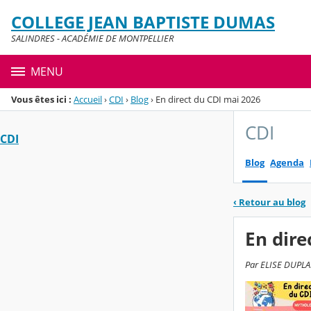
Panneau de gestion des cookies
COLLEGE JEAN BAPTISTE DUMAS
Menu de la rubrique
Contenu
SALINDRES - ACADÉMIE DE MONTPELLIER
MENU
Vous êtes ici :
Accueil
›
CDI
›
Blog
›
En direct du CDI mai 2026
CDI
CDI
Blog
Agenda
‹
Retour au blog
En dire
Par ELISE DUPLANT