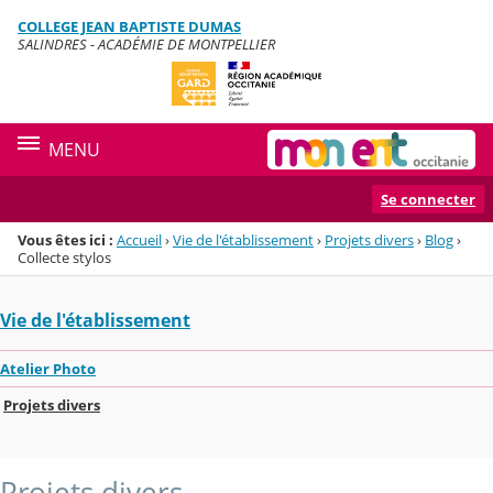
Panneau de gestion des cookies
COLLEGE JEAN BAPTISTE DUMAS
Menu de la rubrique
Contenu
SALINDRES - ACADÉMIE DE MONTPELLIER
MENU
Se connecter
Vous êtes ici :
Accueil
›
Vie de l'établissement
›
Projets divers
›
Blog
›
Collecte stylos
Vie de l'établissement
Atelier Photo
Projets divers
Projets divers