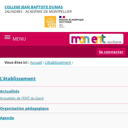
Panneau de gestion des cookies
COLLEGE JEAN BAPTISTE DUMAS
Menu de la rubrique
Contenu
SALINDRES - ACADÉMIE DE MONTPELLIER
MENU
Se connecter
Vous êtes ici :
Accueil
›
L'établissement
›
L'établissement
Actualités
Actualités de l'ENT du Gard
Organisation pédagogique
Agenda