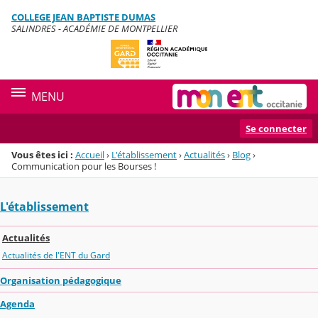
Panneau de gestion des cookies
COLLEGE JEAN BAPTISTE DUMAS
Menu de la rubrique
Contenu
SALINDRES - ACADÉMIE DE MONTPELLIER
MENU
Se connecter
Vous êtes ici :
Accueil
›
L'établissement
›
Actualités
›
Blog
›
Communication pour les Bourses !
L'établissement
Actualités
Actualités de l'ENT du Gard
Organisation pédagogique
Agenda