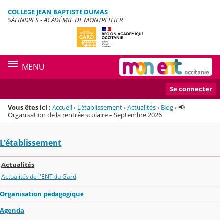
Panneau de gestion des cookies
COLLEGE JEAN BAPTISTE DUMAS
Menu de la rubrique
Contenu
SALINDRES - ACADÉMIE DE MONTPELLIER
MENU
Se connecter
Vous êtes ici :
Accueil
›
L'établissement
›
Actualités
›
Blog
›
📢
Organisation de la rentrée scolaire – Septembre 2026
L'établissement
Actualités
Actualités de l'ENT du Gard
Organisation pédagogique
Agenda