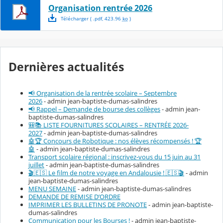
Organisation rentrée 2026
Télécharger
( .
pdf
,
423.96
ko
)
Dernières actualités
📢 Organisation de la rentrée scolaire – Septembre
2026
- admin jean-baptiste-dumas-salindres
📢 Rappel – Demande de bourse des collèges
- admin jean-
baptiste-dumas-salindres
🎒📚 LISTE FOURNITURES SCOLAIRES – RENTRÉE 2026-
2027
- admin jean-baptiste-dumas-salindres
🤖🏆 Concours de Robotique : nos élèves récompensés ! 🏆
🤖
- admin jean-baptiste-dumas-salindres
Transport scolaire régional : inscrivez-vous du 15 juin au 31
juillet
- admin jean-baptiste-dumas-salindres
🎬🇪🇸 Le film de notre voyage en Andalousie ! 🇪🇸🎬
- admin
jean-baptiste-dumas-salindres
MENU SEMAINE
- admin jean-baptiste-dumas-salindres
DEMANDE DE REMISE D’ORDRE
IMPRIMER LES BULLETINS DE PRONOTE
- admin jean-baptiste-
dumas-salindres
Communication pour les Bourses !
- admin jean-baptiste-