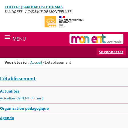
Panneau de gestion des cookies
COLLEGE JEAN BAPTISTE DUMAS
Menu de la rubrique
Contenu
SALINDRES - ACADÉMIE DE MONTPELLIER
MENU
Se connecter
Vous êtes ici :
Accueil
›
L'établissement
L'établissement
Actualités
Actualités de l'ENT du Gard
Organisation pédagogique
Agenda